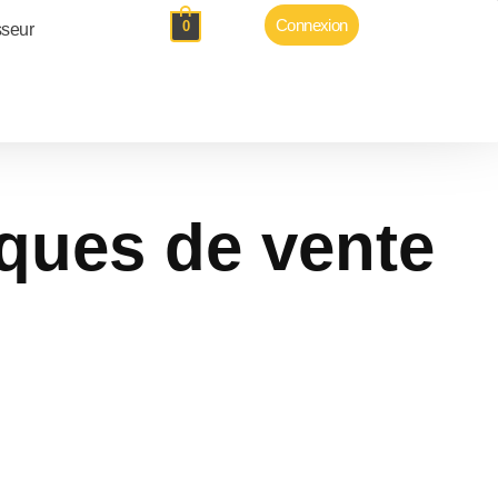
Connexion
0
sseur
iques de vente