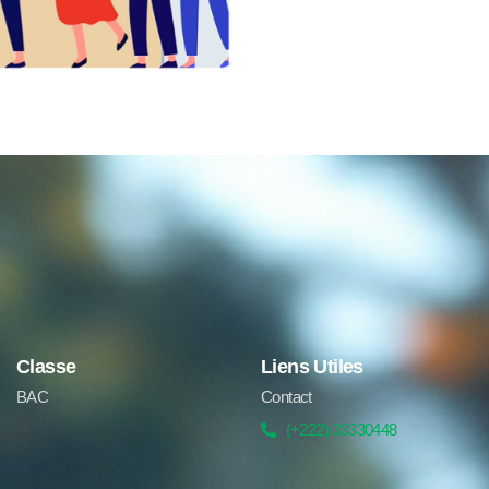
Classe
Liens Utiles
BAC
Contact
(+222) 33330448