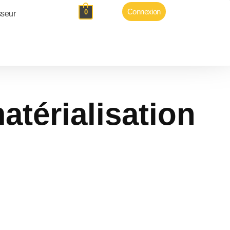
Connexion
0
sseur
matérialisation