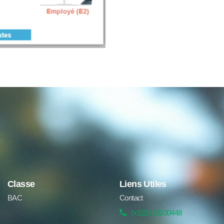
Classe
Liens Utiles
BAC
Contact
(+222) 33330448