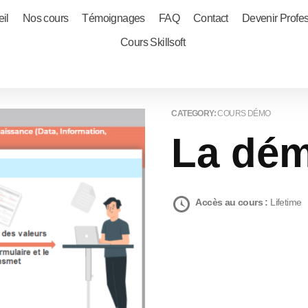
il
Nos cours
Témoignages
FAQ
Contact
Devenir Profe
Cours Skillsoft
CATEGORY:
COURS DÉMO
La dé
Accès au cours :
Lifetime