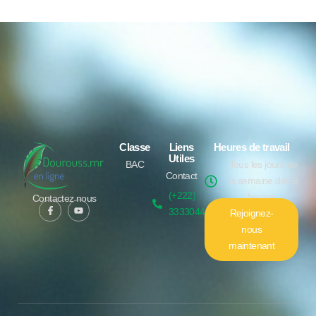
Classe
Liens
Heures de travail
Utiles
BAC
Tous les jours de
Contact
la semaine dès 9
(+222)
heures.
Contactez nous
33330448
Rejoignez-
nous
maintenant